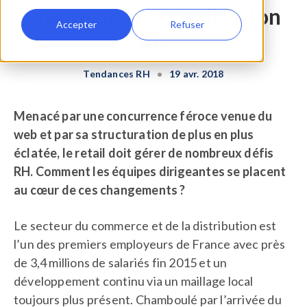
pointe de la digitalisation
Accepter
Refuser
RH
Tendances RH
•
19 avr. 2018
Menacé par une concurrence féroce venue du
web et par sa structuration de plus en plus
éclatée, le retail doit gérer de nombreux défis
RH. Comment les équipes dirigeantes se placent
au cœur de ces changements ?
Le secteur du commerce et de la distribution est
l’un des premiers employeurs de France avec près
de 3,4 millions de salariés fin 2015 et un
développement continu via un maillage local
toujours plus présent. Chamboulé par l’arrivée du