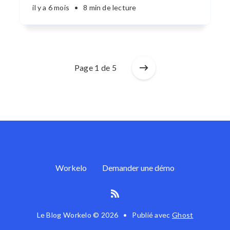
il y a 6 mois
•
8 min de lecture
Page 1 de 5
Workelo
Demander une démo
Le Blog Workelo © 2026
•
Publié avec
Ghost