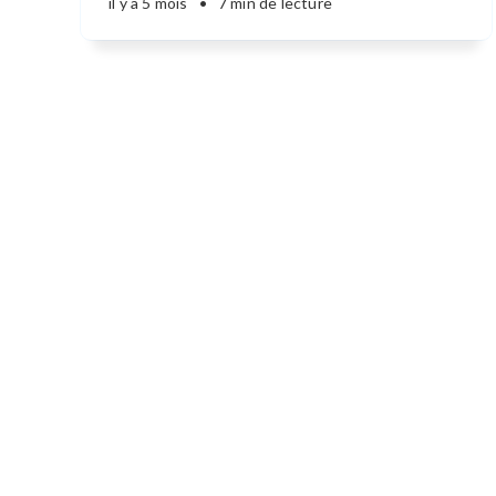
il y a 5 mois
•
7 min de lecture