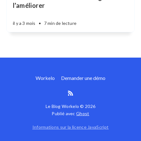
l’améliorer
il y a 3 mois
•
7 min de lecture
Workelo
Demander une démo
Le Blog Workelo © 2026
Publié avec
Ghost
Informations sur la licence JavaScript