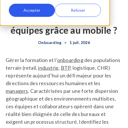
populations terrain :
Accepter
Refuser
comment intégrer vos
équipes grâce au mobile ?
Onboarding
•
1 juil. 2026
Gérer la formation et l’
onboarding
des populations
terrain (retail,
industrie
,
BTP
, logistique, CHR)
représente aujourd’hui un défi majeur pour les
directions des ressources humaines et les
managers
. Caractérisées par une forte dispersion
géographique et des environnements multisites,
ces équipes et collaborateurs opèrent dans une
réalité bien éloignée de celle des bureaux et
exigent un processus structuré. Identifiez les