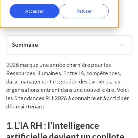
suivre absolument
Accepter
Refuser
Tendances RH
•
15 déc. 2025
Sommaire
L’IA RH : l’intelligence artificielle devient un 
copilote clé
2026 marque une année charnière pour les
Ressources Humaines. Entre IA, compétences,
Travail basé sur les compétences : le modèle skills-
based s’impose
data, management et gestion des carrières, les
organisations entrent dans une nouvelle ère. Voici
Expérience collaborateur prédictive : la nouvelle 
les 5 tendances RH 2026 à connaître et à anticiper
norme RH
dès maintenant.
Leadership & management : une culture 
managériale renforcée
1. L’IA RH : l’intelligence
Fin de carrière : un enjeu RH majeur en 2026
artificielle devient un copilote