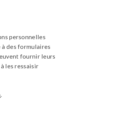
ions personnelles
 à des formulaires
euvent fournir leurs
à les ressaisir
n
.