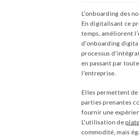
Automatisation de
L’onboarding des no
Intégration culture
En digitalisant ce 
Mobile et accessib
temps, améliorent l
Personnalisation d
d’onboarding digit
processus d'intégrat
Reporting et analy
en passant par toute
FAQ
l'entreprise.
Elles permettent de 
parties prenantes c
fournir une expérien
L'utilisation de
plat
commodité, mais éga