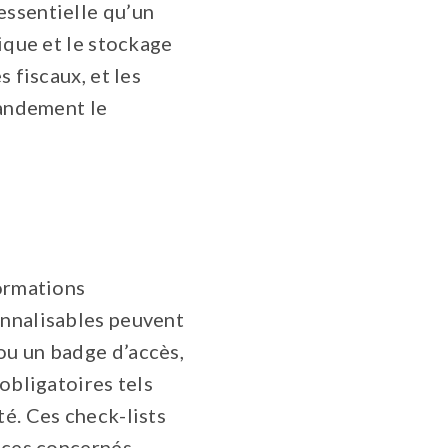
essentielle qu’un
nique et le stockage
 fiscaux, et les
randement le
formations
onnalisables peuvent
ou un badge d’accès,
obligatoires tels
té. Ces check-lists
ices concernés,