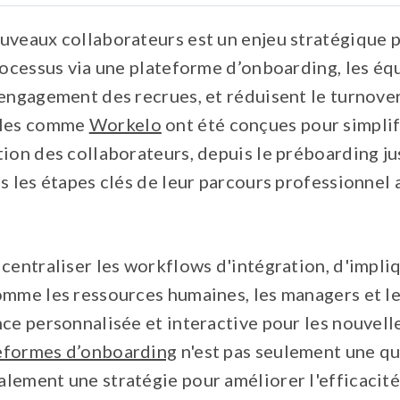
s processus administratifs
uveaux collaborateurs est un enjeu stratégique p
lle et sociale
processus via une plateforme d’onboarding, les é
ilité
’engagement des recrues, et réduisent le turnove
e l'expérience et intégration
ales comme
Workelo
ont été conçues pour simplif
ion des collaborateurs, depuis le préboarding ju
tics
s les étapes clés de leur parcours professionnel 
centraliser les workflows d'intégration, d'impli
omme les ressources humaines, les managers et les
ce personnalisée et interactive pour les nouvell
eformes d’onboarding
n'est pas seulement une q
lement une stratégie pour améliorer l'efficacité