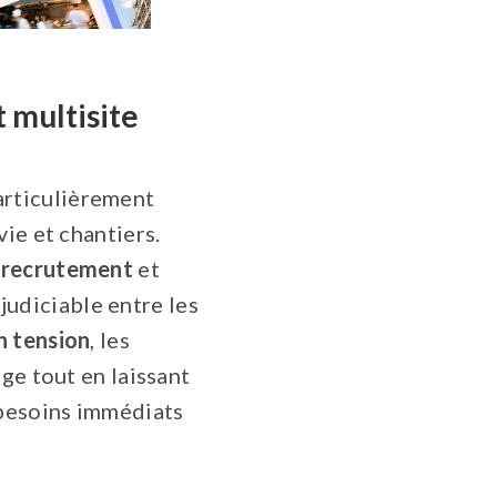
 multisite
articulièrement
ie et chantiers.
e
recrutement
et
udiciable entre les
n tension
, les
ge tout en laissant
besoins immédiats