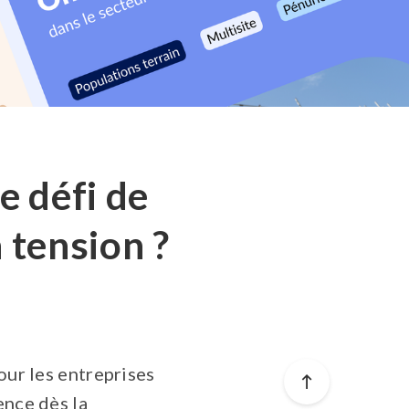
e défi de
 tension ?
our les entreprises
ence dès la