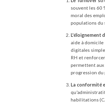
Le Turnover str
souvent les 60 %
moral des empl
populations du 
L'éloignement du
aide à domicile
digitales simpl
RH et renforcen
permettent aux 
progression du 
La conformité et
qu'administratif
habilitations (