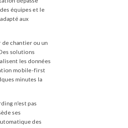
otation dépasse
 des équipes et le
 adapté aux
 de chantier ou un
 Des solutions
ralisent les données
ation mobile-first
lques minutes la
rding n'est pas
ssède ses
 automatique des