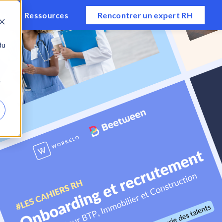
ts
Ressources
Rencontrer un expert RH
du
e