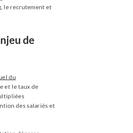
g, le recrutement et
enjeu de
uel du
e et le taux de
ltipliées
ntion des salariés et