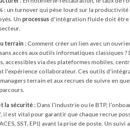
ucturel :
En hôtellerie-restauration, le taux de r
 : un turnover qui pèse lourd sur la productivité
oyés. Un
processus
d'intégration fluide doit être
secteur.
 terrain :
Comment créer un lien avec un ouvrier
 sans accès aux outils informatiques classiques ?
es, accessibles via des plateformes mobiles, cent
t l’expérience collaborateur. Ces outils d’intégr
managers terrain et aux recrues de suivre en que
parcours.
 la sécurité :
Dans l’industrie ou le BTP, l’onboa
, il est vital pour garantir que chaque recrue po
CACES, SST, EPI) avant la prise de poste. Un suivi