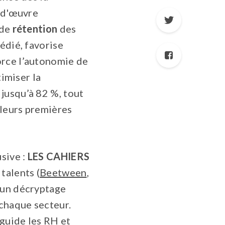
n-d'œuvre
 de
rétention
des
édié, favorise
orce l’autonomie de
timiser la
jusqu’à 82 %, tout
 leurs premières
sive :
LES CAHIERS
talents (
Beetween
,
e un décryptage
chaque secteur.
guide les RH et