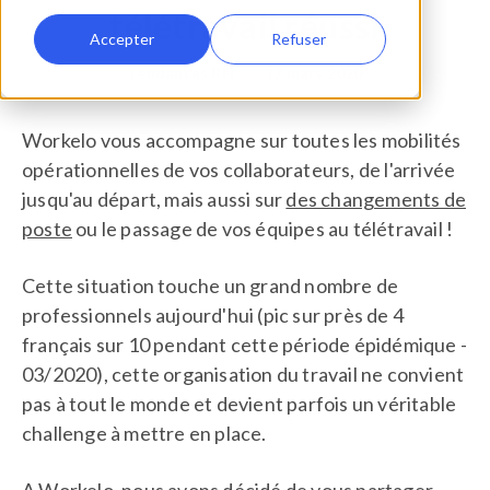
télétravail réussi
Accepter
Refuser
Tendances RH
•
17 mars 2020
Workelo vous accompagne sur toutes les mobilités
opérationnelles de vos collaborateurs, de l'arrivée
jusqu'au départ, mais aussi sur
des changements de
poste
ou le passage de vos équipes au télétravail !
Cette situation touche un grand nombre de
professionnels aujourd'hui (pic sur près de 4
français sur 10 pendant cette période épidémique -
03/2020), cette organisation du travail ne convient
pas à tout le monde et devient parfois un véritable
challenge à mettre en place.