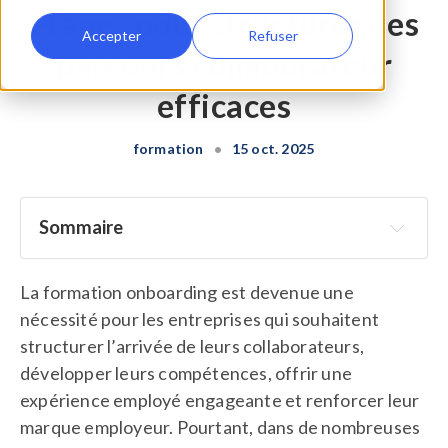
étapes pour structurer des
Accepter
Refuser
parcours collaborateur
efficaces
formation
•
15 oct. 2025
Sommaire
Pourquoi investir son temps dans une formation 
onboarding en 2025 ?
La formation onboarding est devenue une
nécessité pour les entreprises qui souhaitent
Une formation onboarding 100% gratuite avec la 
Workelo Academy
structurer l’arrivée de leurs collaborateurs,
développer leurs compétences, offrir une
Une formation onboarding pensée pour les enjeux 
expérience employé engageante et renforcer leur
des RH
marque employeur. Pourtant, dans de nombreuses