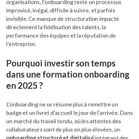
L’onboarding digitalisé : un enjeu stratégique pour 
organisations, l’onboarding reste un processus
les entreprises
improvisé, inégal, difficile à suivre, et parfois
invisible. Ce manque de structuration impacte
Conclusion : une opportunité gratuite pour 
directement la fidélisation des talents, la
transformer l’onboarding
performance des équipes et la réputation de
FAQ
l’entreprise.
Pourquoi investir son temps
dans une formation onboarding
en 2025 ?
L’onboarding ne se résume plus à remettre un
badge et un livret d’accueil le jour de l’arrivée. Dans
un marché du travail tendu, où les attentes des
collaborateurs sont de plus en plus élevées, un
onboarding structuré et digitalisé
intégrant des