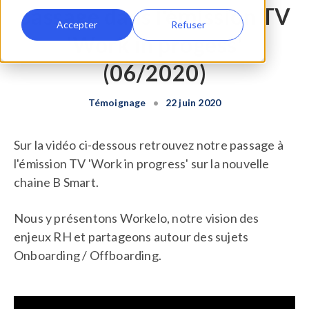
passage dans l'émission TV
Accepter
Refuser
'Work in progess'
(06/2020)
Témoignage
•
22 juin 2020
Sur la vidéo ci-dessous retrouvez notre passage à
l'émission TV 'Work in progress' sur la nouvelle
chaine B Smart.
Nous y présentons Workelo, notre vision des
enjeux RH et partageons autour des sujets
Onboarding / Offboarding.