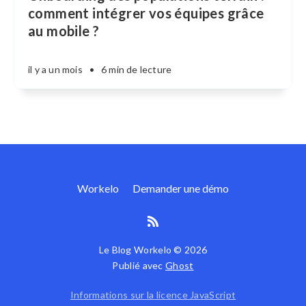
comment intégrer vos équipes grâce
au mobile ?
il y a un mois
•
6 min de lecture
Workelo
Demander une démo
Le Blog Workelo © 2026
Publié avec
Ghost
Informations sur la licence JavaScript