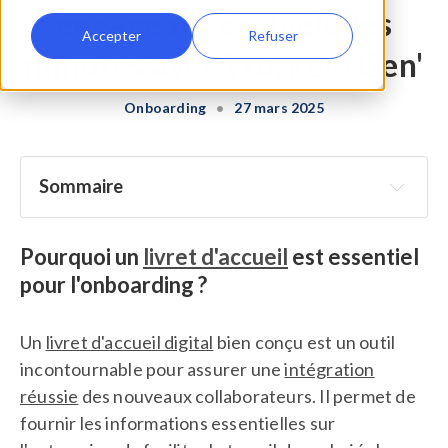
engageant en quelques
Accepter
Refuser
minutes avec Workelo Gen'
Onboarding
•
27 mars 2025
Sommaire
Pourquoi un livret d'accueil est essentiel pour 
l'onboarding ?
Pourquoi un
livret d'accueil
est essentiel
pour l'onboarding ?
Les éléments indispensables d’un livret d'accueil
Workelo Gen'
 : générez un livret d'accueil digital en 
Un
livret d'accueil digital
bien conçu est un outil
quelques clics
incontournable pour assurer une
intégration
Vous avez déjà un livret d'accueil ? Voici comment 
réussie
des nouveaux collaborateurs. Il permet de
l’optimiser
fournir les informations essentielles sur