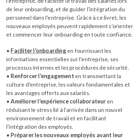
l'entreprise, de faciliter le travail des salariés lors
Passez à l’action avec le livret d’accueil Workelo 
Gen’
de leur onboarding, et de guider l'intégration du
personnel dans l'entreprise. Grâce à ce livret, les
nouveaux employés peuvent rapidement s'orienter
et commencer leur onboarding en toute confiance.
•
Faciliter l'onboarding
en fournissant les
informations essentielles sur l'entreprise, ses
processus internes et les procédures de sécurité.
•
Renforcer l'engagement
en transmettant la
culture d'entreprise, les valeurs fondamentales et
les avantages offerts aux salariés.
•
Améliorer l'expérience collaborateur
en
réduisant le stress lié à l'arrivée dans un nouvel
environnement de travail et en facilitant
l'intégration des employés.
•
Préparer les nouveaux employés avant leur