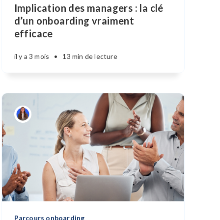
Implication des managers : la clé
d’un onboarding vraiment
efficace
il y a 3 mois
•
13 min de lecture
Parcours onboarding