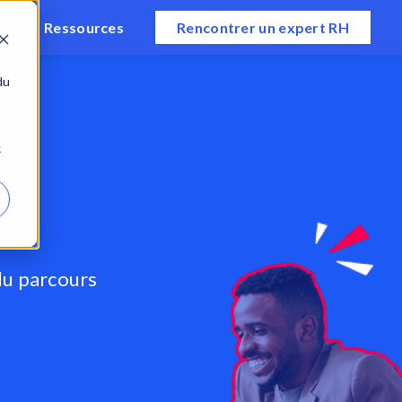
ts
Ressources
Rencontrer un expert RH
du
e
du parcours