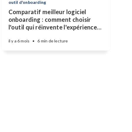
outil d'onboarding
Comparatif meilleur logiciel
onboarding : comment choisir
l'outil qui réinvente l'expérience
…
il y a 6 mois
•
6 min de lecture