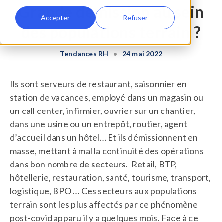
Grande démission au sein
Accepter
Refuser
des populations terrain ?
Tendances RH
•
24 mai 2022
Ils sont serveurs de restaurant, saisonnier en
station de vacances, employé dans un magasin ou
un call center, infirmier, ouvrier sur un chantier,
dans une usine ou un entrepôt, routier, agent
d’accueil dans un hôtel… Et ils démissionnent en
masse, mettant à mal la continuité des opérations
dans bon nombre de secteurs. Retail, BTP,
hôtellerie, restauration, santé, tourisme, transport,
logistique, BPO … Ces secteurs aux populations
terrain sont les plus affectés par ce phénomène
post-covid apparu il y a quelques mois. Face à ce