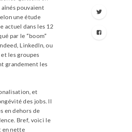
s aînés pouvaient
Selon une étude
e actuel dans les 12
qué par le “boom”
Indeed, LinkedIn, ou
 et les groupes
ant grandement les
onalisation, et
gévité des jobs. Il
es en dehors de
ence. Bref, voici le
t en nette