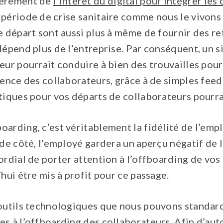
ièrement de
l'intérêt du digital pour intégrer les
 période de crise sanitaire comme nous le vivons
e départ sont aussi plus à même de fournir des r
 dépend plus de l’entreprise. Par conséquent, un
eur pourrait conduire à bien des trouvailles pour
ience des collaborateurs, grâce à de simples fee
tiques pour vos départs de collaborateurs pourra
arding, c’est véritablement la fidélité de l’empl
 de côté, l'employé gardera un aperçu négatif de l
ordial de porter attention à l’offboarding de vos 
’hui être mis à profit pour ce passage.
 outils technologiques que nous pouvons standard
s à l’offboarding des collaborateurs. Afin d’aut