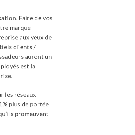
ation. Faire de vos
otre marque
treprise aux yeux de
els clients /
ssadeurs auront un
ployés est la
rise.
r les réseaux
61% plus de portée
t qu’ils promeuvent