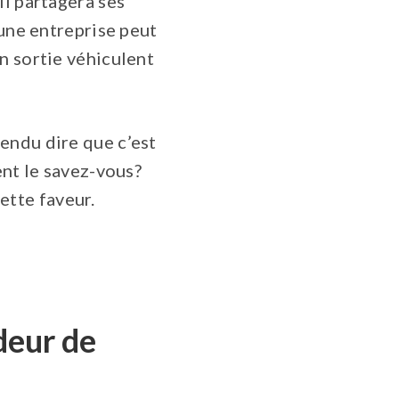
il partagera ses
’une entreprise peut
n sortie véhiculent
endu dire que c’est
ent le savez-vous?
tte faveur.
deur de