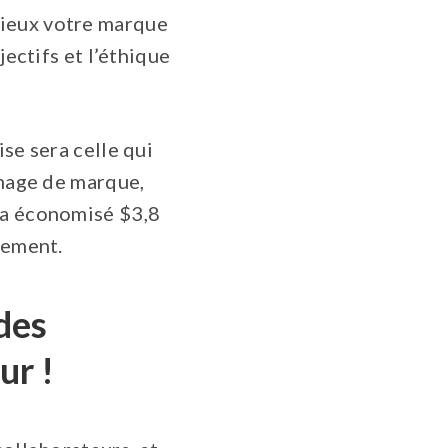
mieux votre marque
jectifs et l’éthique
se sera celle qui
image de marque,
 a économisé $3,8
tement.
 des
ur !