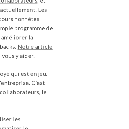
 collaborateurs
, et
 actuellement. Les
etours honnêtes
 simple programme de
 améliorer la
dbacks.
Notre article
 vous y aider.
oyé qui est en jeu.
'entreprise. C’est
collaborateurs, le
iser les
omatiser le