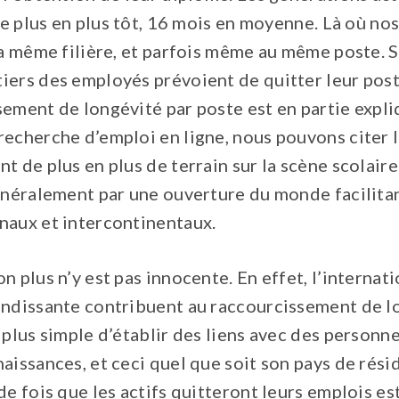
 de plus en plus tôt, 16 mois en moyenne. Là où no
 la même filière, et parfois même au même poste. 
iers des employés prévoient de quitter leur post
sement de longévité par poste est en partie expli
recherche d’emploi en ligne, nous pouvons citer 
t de plus en plus de terrain sur la scène scolaire
généralement par une ouverture du monde facilit
naux et intercontinentaux.
n plus n’y est pas innocente. En effet, l’internati
andissante contribuent au raccourcissement de lon
 plus simple d’établir des liens avec des personn
aissances, et ceci quel que soit son pays de résid
de fois que les actifs quitteront leurs emplois es