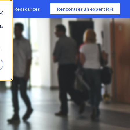
ts
Ressources
Rencontrer un expert RH
du
e