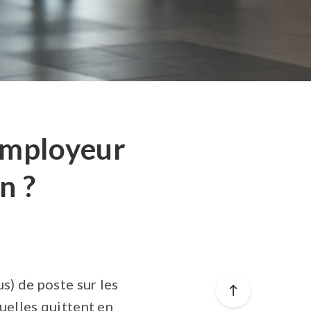
employeur
n ?
s) de poste sur les
uelles quittent en