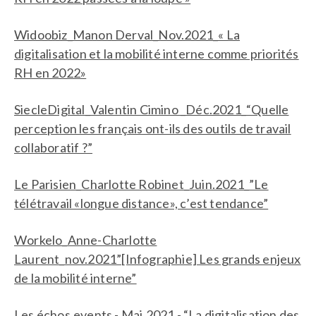
Widoobiz_Manon Derval_Nov.2021_« La
digitalisation et la mobilité interne comme priorités
RH en 2022»
SiecleDigital_Valentin Cimino _Déc.2021_“Quelle
perception les français ont-ils des outils de travail
collaboratif ?”
Le Parisien_Charlotte Robinet_Juin.2021_”Le
télétravail «longue distance», c’est tendance”
Workelo_Anne-Charlotte
Laurent_nov.2021”[Infographie] Les grands enjeux
de la mobilité interne”
Les échos.events - Mai.2021 - “La digitalisation des