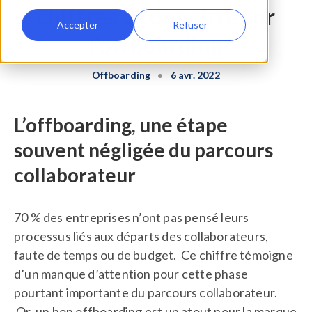
chiffres à connaitre sur
Accepter
Refuser
l’offboarding
Offboarding
•
6 avr. 2022
L’offboarding, une étape
souvent négligée du parcours
collaborateur
70 % des entreprises n’ont pas pensé leurs
processus liés aux départs des collaborateurs,
faute de temps ou de budget. Ce chiffre témoigne
d’un manque d’attention pour cette phase
pourtant importante du parcours collaborateur.
Or, un bon offboarding est un atout pour la marque