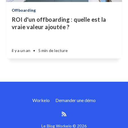
Offboarding
ROI d'un offboarding : quelle est la
vraie valeur ajoutée ?
il y a un an
•
5 min de lecture
Workelo
Demander une démo
Le Blog Workelo © 2026