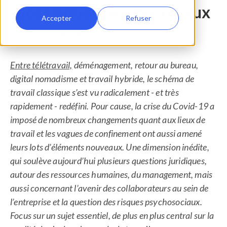
des risques psychosociaux
Accepter
Refuser
Mobilité Interne
•
6 déc. 2021
Entre télétravail,
déménagement, retour au bureau,
digital nomadisme et travail hybride, le schéma de
travail classique s’est vu radicalement - et très
rapidement - redéfini. Pour cause, la crise du Covid-19 a
imposé de nombreux changements quant aux lieux de
travail et les vagues de confinement ont aussi amené
leurs lots d’éléments nouveaux. Une dimension inédite,
qui soulève aujourd’hui plusieurs questions juridiques,
autour des ressources humaines, du management, mais
aussi concernant l’avenir des collaborateurs au sein de
l’entreprise et la question des risques psychosociaux.
Focus sur un sujet essentiel, de plus en plus central sur la