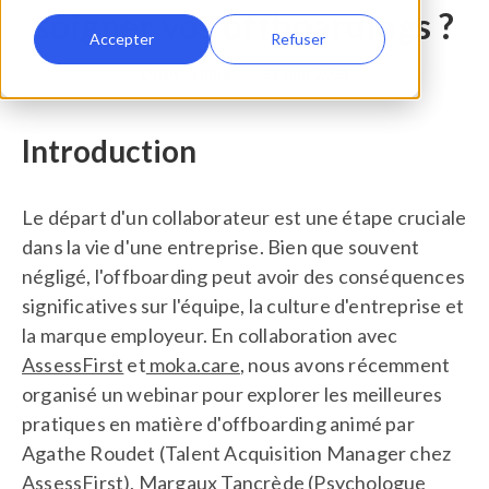
soigner vos offboardings ?
Accepter
Refuser
Offboarding
•
19 juin 2024
Introduction
Le départ d'un collaborateur est une étape cruciale
dans la vie d'une entreprise. Bien que souvent
négligé, l'offboarding peut avoir des conséquences
significatives sur l'équipe, la culture d'entreprise et
la marque employeur. En collaboration avec
AssessFirst
et
moka.care
, nous avons récemment
organisé un webinar pour explorer les meilleures
pratiques en matière d'offboarding animé par
Agathe Roudet (Talent Acquisition Manager chez
AssessFirst), Margaux Tancrède (Psychologue