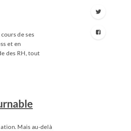
 cours de ses
ss et en
e des RH, tout
urnable
iation. Mais au-delà