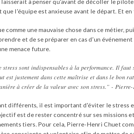
laisserait à penser qu’avant de décoller le pilote
st que l’équipe est anxieuse avant le départ. Et en f
 vue comme une mauvaise chose dans ce métier, pu
rprendre et de se préparer en cas d’un événement 
’une menace future.
e stress sont indispensables à la performance. Il faut 
out est justement dans cette maîtrise et dans le bon ra
anière à créer de la valeur avec son stress.”
- Pierre
ant différents, il est important d’éviter le stres
jectif est de rester concentré sur ses missions et
nements tiers. Pour cela, Pierre-Henri Chuet co
re consciente et volontaire afin de mettre de cô