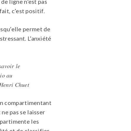
 de ligne n’est pas
ait, c’est positif.
isqu’elle permet de
stressant. L’anxiété
savoir le
tio au
-Henri Chuet
s en compartimentant
 ne pas se laisser
mpartimente les
té et de classifier