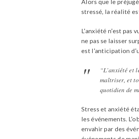
Alors que le préjugé 
stressé, la réalité e
L’anxiété n’est pas
ne pas se laisser su
est l’anticipation d
“L’anxiété et l
maîtriser, et t
quotidien de m
Stress et anxiété ét
les événements. L’ob
envahir par des évé
événements de maniè