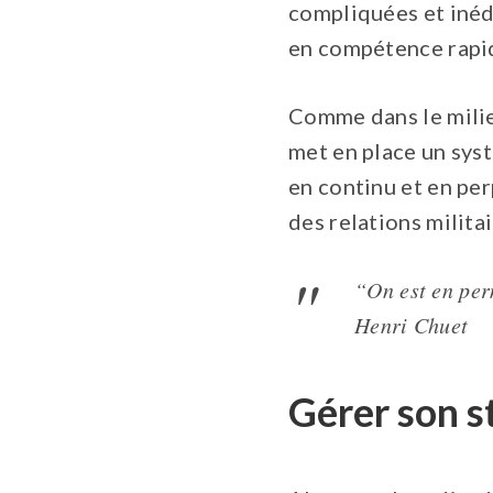
compliquées et inédi
en compétence rapi
Comme dans le milieu
met en place un syst
en continu et en p
des relations milita
“On est en per
Henri Chuet
Gérer son s