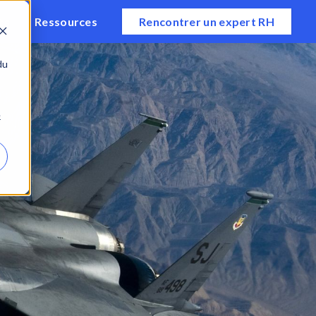
ts
Ressources
Rencontrer un expert RH
du
e