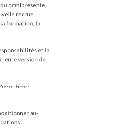
s qu’omniprésente
uvelle recrue
la formation, la
esponsabilités et la
illeure version de
Pierre-Henri
positionner au-
tuations