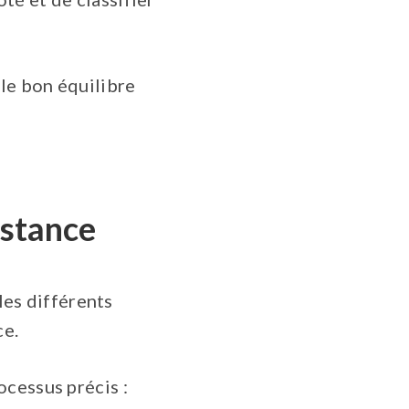
 le bon équilibre
istance
 les différents
ce.
ocessus précis :